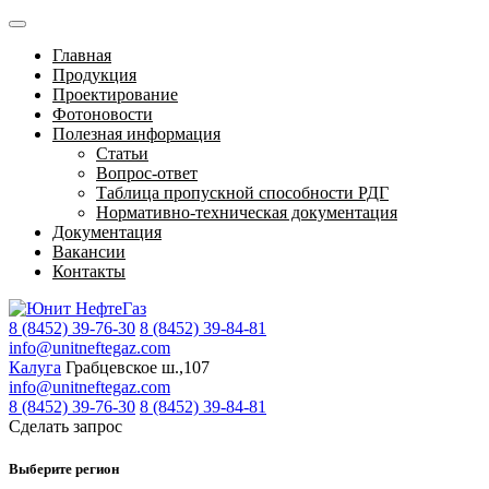
Главная
Продукция
Проектирование
Фотоновости
Полезная информация
Статьи
Вопрос-ответ
Таблица пропускной способности РДГ
Нормативно-техническая документация
Документация
Вакансии
Контакты
8 (8452) 39-76-30
8 (8452) 39-84-81
info@unitneftegaz.com
Калуга
Грабцевское ш.,107
info@unitneftegaz.com
8 (8452) 39-76-30
8 (8452) 39-84-81
Сделать запрос
Выберите регион