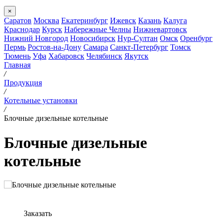
×
Саратов
Москва
Екатеринбург
Ижевск
Казань
Калуга
Краснодар
Курск
Набережные Челны
Нижневартовск
Нижний Новгород
Новосибирск
Нур-Султан
Омск
Оренбург
Пермь
Ростов-на-Дону
Самара
Санкт-Петербург
Томск
Тюмень
Уфа
Хабаровск
Челябинск
Якутск
Главная
/
Продукция
/
Котельные установки
/
Блочные дизельные котельные
Блочные дизельные
котельные
Заказать