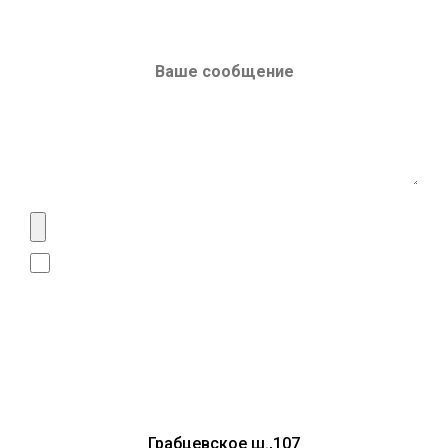
Даю согласие на
обработку личных данных
Сделать запрос
Грабцевское ш.,107