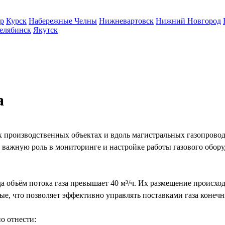
р
Курск
Набережные Челны
Нижневартовск
Нижний Новгород
елябинск
Якутск
а
роизводственных объектах и вдоль магистральных газопроводов
т важную роль в мониторинге и настройке работы газового обор
 объём потока газа превышает 40 м³/ч. Их размещение происходи
ые, что позволяет эффективно управлять поставками газа конеч
о отнести: