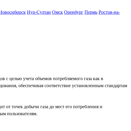
Новосибирск
Нур-Султан
Омск
Оренбург
Пермь
Ростов-на-
 с целью учета объемов потребляемого газа как в
удования, обеспечивая соответствие установленным стандартам
т от точек добычи газа до мест его потребления и
ным пользователям.