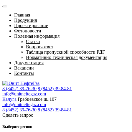
Главная
Продукция
Проектирование
Фотоновости
Полезная информация
Статьи
Вопрос-ответ
Таблица пропускной способности РДГ
Нормативно-техническая документация
Документация
Вакансии
Контакты
8 (8452) 39-76-30
8 (8452) 39-84-81
info@unitneftegaz.com
Калуга
Грабцевское ш.,107
info@unitneftegaz.com
8 (8452) 39-76-30
8 (8452) 39-84-81
Сделать запрос
Выберите регион