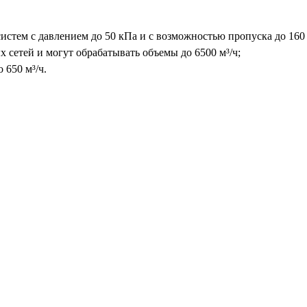
стем с давлением до 50 кПа и с возможностью пропуска до 160 
 сетей и могут обрабатывать объемы до 6500 м³/ч;
 650 м³/ч.
 зависеть от Ваших индивидуальных требований.
за и другие неагрессивные, неоднородные по химическому составу