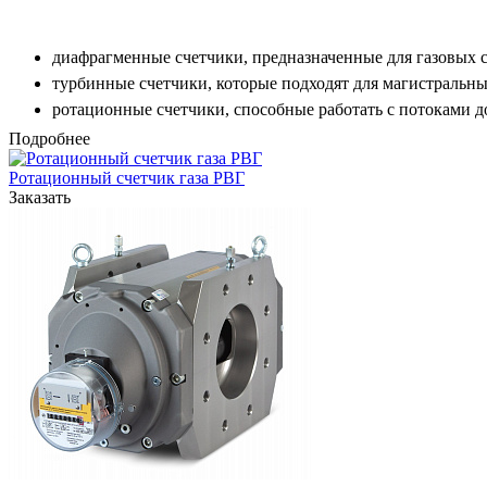
диафрагменные счетчики, предназначенные для газовых си
турбинные счетчики, которые подходят для магистральных
ротационные счетчики, способные работать с потоками до
Подробнее
Выбор подходящего именно Вам типа газового счетчика будет
Ротационный счетчик газа РВГ
Заказать
Измеряемая среда: природный газ, пропан, бутан, инертные га