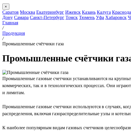
×
Саратов
Москва
Екатеринбург
Ижевск
Казань
Калуга
Краснода
Дону
Самара
Санкт-Петербург
Томск
Тюмень
Уфа
Хабаровск
Ч
Главная
/
Продукция
/
Промышленные счётчики газа
Промышленные счётчики газ
Промышленные газовые счетчики устанавливаются на крупных п
коммерческих, так и в технологических процессах. Они играю
и лимитам.
Промышленные газовые счетчики используются в случаях, когда
распределения, включая газораспределительные узлы и котельн
К наиболее популярным видам газовых счетчиков целесообразн