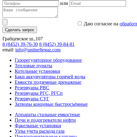
или
Даю согласие на
обработ
Сделать запрос
Грабцевское ш.,107
8 (8452) 39-76-30
8 (8452) 39-84-81
email:
info@unitneftegaz.com
Газорегуляторное оборудование
Тепловые пункты
Котельные установки
Баки аккумуляторы горячей воды
Емкости подземные дренажные
Резервуары РВС
Резервуары РГС, РГСп
Резервуары СУГ
Затворы концевые быстросъёмные
Аппараты стальные емкостные
Печи и подогреватели нефти
Факельные установки
Узлы учета расхода газа
Предохранительные клапаны