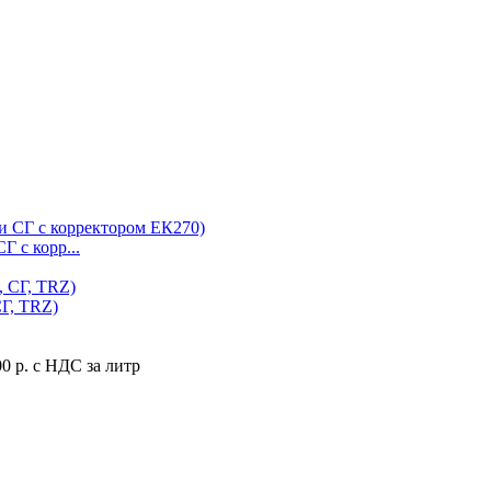
 с корр...
Г, TRZ)
0 р. с НДС за литр