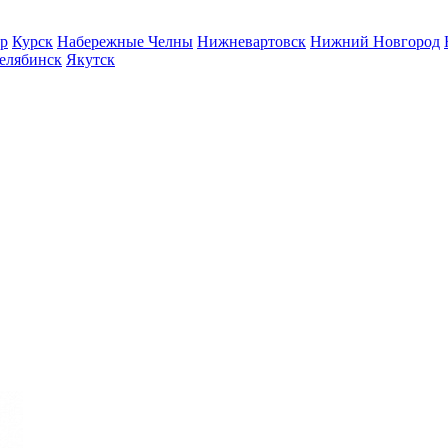
р
Курск
Набережные Челны
Нижневартовск
Нижний Новгород
елябинск
Якутск