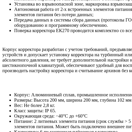
Установка во взрывоопасной зоне, маркировка взрывозащ
Автономная работа от 2-х встроенных элементов питания
элементов питания без потери данных;
Передача данных в системы сбора данных (протоколы Г
оборудованию и программному обеспечению.
Поверка корректора ЕК270 проводится комплектно со всем
Корпус корректора разработан с учетом требований, предъяв
устройств и допускает установку корректора на турбинный или
абсолютного давления, не требует дополнительной настройки 
шестикнопочной клавиатурой, обеспечивают удобный для восп
производить настройку корректора и считывание архивов без 
Корпус: Алюминиевый сплав, промышленное исполнени
Размеры: Высота 200 мм, ширина 200 мм, глубина 102 мм
Вес: Не более 2,8 кг.
Класс защиты: IP 65.
Окружающая среда: −40°С до +60°С
Питание: 2 литиевых элемента питания (срок службы > 
элементов питания. Может быть подключено внешнее пи
Клавиатура: 6-ти кнопочная плёночная клавиатура.