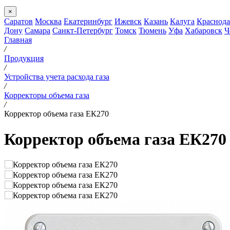
×
Саратов
Москва
Екатеринбург
Ижевск
Казань
Калуга
Краснода
Дону
Самара
Санкт-Петербург
Томск
Тюмень
Уфа
Хабаровск
Ч
Главная
/
Продукция
/
Устройства учета расхода газа
/
Корректоры объема газа
/
Корректор объема газа ЕК270
Корректор объема газа ЕК270