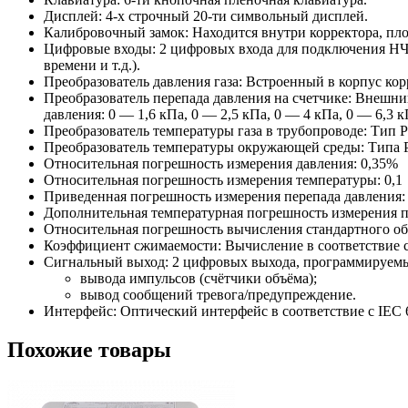
Дисплей: 4-х строчный 20-ти символьный дисплей.
Калибровочный замок: Находится внутри корректора, пл
Цифровые входы: 2 цифровых входа для подключения НЧ,
времени и т.д.).
Преобразователь давления газа: Встроенный в корпус корр
Преобразователь перепада давления на счетчике: Внешни
давления: 0 — 1,6 кПа, 0 — 2,5 кПа, 0 — 4 кПа, 0 — 6,3 к
Преобразователь температуры газа в трубопроводе: Тип P
Преобразователь температуры окружающей среды: Типа Pt
Относительная погрешность измерения давления: 0,35%
Относительная погрешность измерения температуры: 0,1
Приведенная погрешность измерения перепада давления:
Дополнительная температурная погрешность измерения п
Относительная погрешность вычисления стандартного объ
Коэффициент сжимаемости: Вычисление в соответствие с
Сигнальный выход: 2 цифровых выхода, программируем
вывода импульсов (счётчики объёма);
вывод сообщений тревога/предупреждение.
Интерфейс: Оптический интерфейс в соответствие с IEC
Похожие товары