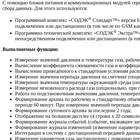
С помощью блоков питания и коммуникационных модулей сер
сбора данных. Для этого используются:
®
Программный комплекс «СОДЭК
Стандарт™» версия 6.
подключении или дистанционно (в том числе по GSM кан
®
Программно-технический комплекс «СОДЭК
Экстра™» 
непосредственном подключении или дистанционно (в том
Выполняемые функции:
Измерение значений давления и температуры газа, рабочег
Вычисление коэффициента сжимаемости газа и коэффицие
Вычисление приведённого к стандартным условиям расход
Измерение значения перепада давления на счетчике (опц
Измерение значения температуры окружающей среды (опц
Измерение мгновенного расхода газа (опционально, при 
Работа по подстановочным значениям давления, температ
Формирование архива по рабочему и стандартному объему
периоде 60 минут. При измерении значений перепада да
Формирование суточного архива за последние 2 года;
Отображение на большом дисплее (4 строки х 20 символо
Формирование журнала событий (событие, вызвавшее запи
Формирование журнала изменений (изменение параметров 
Интеграции в систему с дистанционной передачей данны
Изменение параметров газа дистанционно с помощью пр