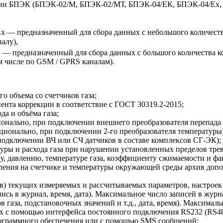
ии БПЭК (БПЭК-02/М, БПЭК-02/МТ, БПЭК-04/ЕК, БПЭК-04/Еx, Б
х — предназначенный для сбора данных с небольшого количест
алу),
— предназначенный для сбора данных с большого количества к
 числе по GSM / GPRS каналам).
о объема со счетчиков газа;
нта коррекции в соответствие с ГОСТ 30319.2-2015;
а и объёма газа;
ионально, при подключении внешнего преобразователя перепада 
ионально, при подключении 2-го преобразователя температуры)
подключении ВЧ или СЧ датчиков в составе комплексов СГ-ЭК);
уры и расхода газа при нарушении установленных пределов трев
, давлению, температуре газа, коэффициенту сжимаемости и фа
вления на счетчике и температуры окружающей среды архив допо
в) текущих измеряемых и рассчитываемых параметров, настроек
сь в журнал, время, дата). Максимальное число записей в журн
газа, подстановочных значений и т.д., дата, время). Максималь
х с помощью интерфейса постоянного подключения RS232 (RS48
ограммного обеспечения или с помощью SMS сообщений;