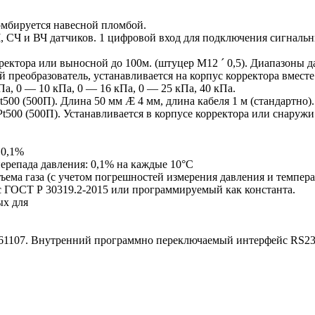
омбируется навесной пломбой.
 СЧ и ВЧ датчиков. 1 цифровой вход для подключения сигнальн
ектора или выносной до 100м. (штуцер М12 ´ 0,5). Диапазоны дав
й преобразователь, устанавливается на корпус корректора вмест
Па, 0 — 10 кПа, 0 — 16 кПа, 0 — 25 кПа, 40 кПа.
t500 (500П). Длина 50 мм Æ 4 мм, длина кабеля 1 м (стандартно
500 (500П). Устанавливается в корпусе корректора или снаружи
 0,1%
ерепада давления: 0,1% на каждые 10°С
ема газа (с учетом погрешностей измерения давления и темпера
 ГОСТ Р 30319.2-2015 или программируемый как константа.
ых для
 61107. Внутренний программно переключаемый интерфейс RS23