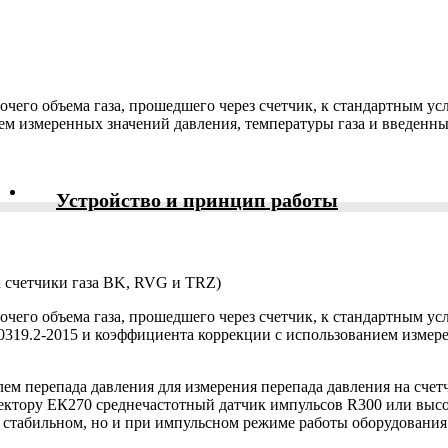
бочего объема газа, прошедшего через счетчик, к стандартным 
м измеренных значений давления, температуры газа и введенных
Устройство и принцип работы
а счетчики газа BK, RVG и TRZ)
чего объема газа, прошедшего через счетчик, к стандартным усло
319.2-2015 и коэффициента коррекции с использованием измере
ем перепада давления для измерения перепада давления на счет
ректору ЕК270 среднечастотный датчик импульсов R300 или выс
и стабильном, но и при импульсном режиме работы оборудования