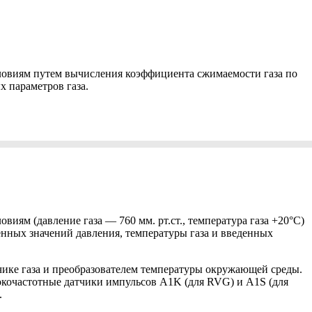
условиям путем вычисления коэффициента сжимаемости газа по
 параметров газа.
виям (давление газа — 760 мм. рт.ст., температура газа +20°С)
нных значений давления, температуры газа и введенных
чике газа и преобразователем температуры окружающей среды.
окочастотные датчики импульсов A1K (для RVG) и А1S (для
.