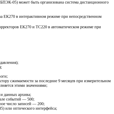
ПЭК-05) может быть организована система дистанционного
ва ЕК270 в интерактивном режиме при непосредственном
орректоров ЕК270 и ТС220 в автоматическом режиме при
давления);
;
оги;
ктору сжимаемости за последние 9 месяцев при измерительном
лняется этими значениями;
 и данных архива;
але событий — 500;
ное число записей — 200;
5) или оптического интерфейса;