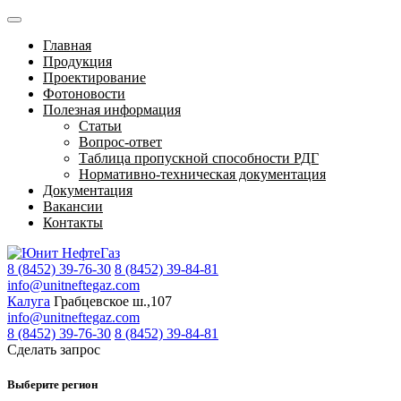
Главная
Продукция
Проектирование
Фотоновости
Полезная информация
Статьи
Вопрос-ответ
Таблица пропускной способности РДГ
Нормативно-техническая документация
Документация
Вакансии
Контакты
8 (8452) 39-76-30
8 (8452) 39-84-81
info@unitneftegaz.com
Калуга
Грабцевское ш.,107
info@unitneftegaz.com
8 (8452) 39-76-30
8 (8452) 39-84-81
Сделать запрос
Выберите регион