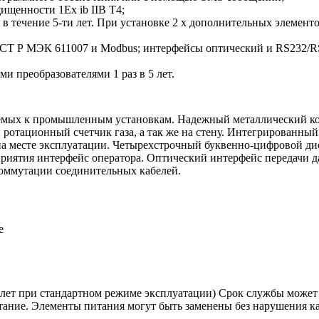
ищенности 1Ex ib IIB T4;
 в течение 5-ти лет. При установке 2 х дополнительных элемент
ОСТ Р МЭК 611007 и Modbus; интерфейсы оптический и RS232/R
и преобразователями 1 раз в 5 лет.
ляемых к промышленным установкам. Надежный металлический к
 ротационный счетчик газа, а так же на стену. Интегрированны
на месте эксплуатации. Четырехстрочный буквенно-цифровой ди
риятия интерфейс оператора. Оптический интерфейс передачи д
коммутации соединительных кабелей.
е
5 лет при стандартном режиме эксплуатации) Срок службы може
тание. Элементы питания могут быть заменены без нарушения 