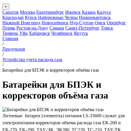
×
Саратов
Москва
Екатеринбург
Ижевск
Казань
Калуга
Краснодар
Курск
Набережные Челны
Нижневартовск
Нижний Новгород
Новосибирск
Нур-Султан
Омск
Оренбург
Пермь
Ростов-на-Дону
Самара
Санкт-Петербург
Томск
Тюмень
Уфа
Хабаровск
Челябинск
Якутск
Главная
/
Продукция
/
Устройства учета расхода газа
/
Батарейки для БПЭК и корректоров объёма газа
Батарейки для БПЭК и
корректоров объёма газа
Литиевые батареи (элементы) питания LS-33600 служат для
электропитания корректоров объема расхода газа ЕК-260 и
ЕК-270, EK-290, ТАУ-ЭК, ЭК280, ТС220, ТС-210, ТАУ-ТК.