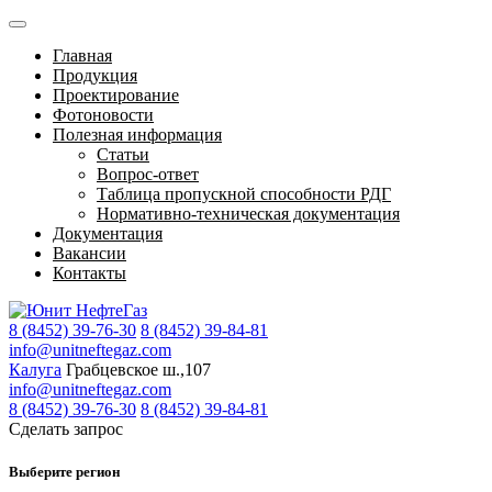
Главная
Продукция
Проектирование
Фотоновости
Полезная информация
Статьи
Вопрос-ответ
Таблица пропускной способности РДГ
Нормативно-техническая документация
Документация
Вакансии
Контакты
8 (8452) 39-76-30
8 (8452) 39-84-81
info@unitneftegaz.com
Калуга
Грабцевское ш.,107
info@unitneftegaz.com
8 (8452) 39-76-30
8 (8452) 39-84-81
Сделать запрос
Выберите регион