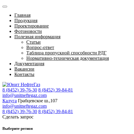
Главная
Продукция
Проектирование
Фотоновости
Полезная информация
Статьи
Вопрос-ответ
Таблица пропускной способности РДГ
Нормативно-техническая документация
Документация
Вакансии
Контакты
8 (8452) 39-76-30
8 (8452) 39-84-81
info@unitneftegaz.com
Калуга
Грабцевское ш.,107
info@unitneftegaz.com
8 (8452) 39-76-30
8 (8452) 39-84-81
Сделать запрос
Выберите регион