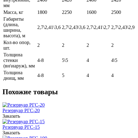
мм
Масса, кг
1800
2250
1600
2500
Габариты
(длина,
2,7\2,41\3,6
2,7\2,43\3,6
2,7\2,41\2,7
2,7\2,43\2,9
ширина,
высота), м
Кол-во опор,
2
2
2
2
шт.
Толщина
стенки
4-8
5\5
4
4\5
(вн\наруж), мм
Толщина
4-8
5
4
4
днищ, мм
Похожие товары
Резервуар РГС-20
Заказать
Резервуар РГС-15
Заказать