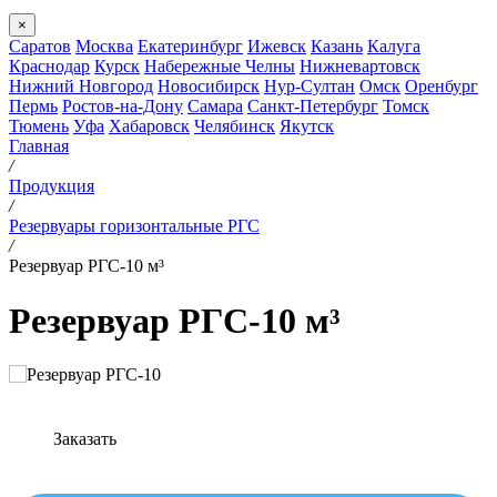
×
Саратов
Москва
Екатеринбург
Ижевск
Казань
Калуга
Краснодар
Курск
Набережные Челны
Нижневартовск
Нижний Новгород
Новосибирск
Нур-Султан
Омск
Оренбург
Пермь
Ростов-на-Дону
Самара
Санкт-Петербург
Томск
Тюмень
Уфа
Хабаровск
Челябинск
Якутск
Главная
/
Продукция
/
Резервуары горизонтальные РГС
/
Резервуар РГС-10 м³
Резервуар РГС-10 м³
Заказать