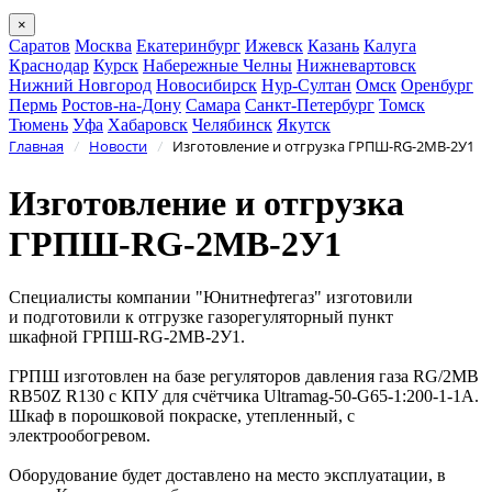
×
Саратов
Москва
Екатеринбург
Ижевск
Казань
Калуга
Краснодар
Курск
Набережные Челны
Нижневартовск
Нижний Новгород
Новосибирск
Нур-Султан
Омск
Оренбург
Пермь
Ростов-на-Дону
Самара
Санкт-Петербург
Томск
Тюмень
Уфа
Хабаровск
Челябинск
Якутск
Главная
Новости
Изготовление и отгрузка ГРПШ-RG-2MB-2У1
/
/
Изготовление и отгрузка
ГРПШ-RG-2MB-2У1
Специалисты компании "Юнитнефтегаз" изготовили
и подготовили к отгрузке газорегуляторный пункт
шкафной ГРПШ-RG-2MB-2У1.
ГРПШ изготовлен на базе регуляторов давления газа RG/2MB
RB50Z R130 с КПУ для счётчика Ultramag-50-G65-1:200-1-1А.
Шкаф в порошковой покраске, утепленный, с
электрообогревом.
Оборудование будет доставлено на место эксплуатации, в