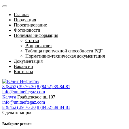
Главная
Продукция
Проектирование
Фотоновости
Полезная информация
Статьи
Вопрос-ответ
Таблица пропускной способности РДГ
Нормативно-техническая документация
Документация
Вакансии
Контакты
8 (8452) 39-76-30
8 (8452) 39-84-81
info@unitneftegaz.com
Калуга
Грабцевское ш.,107
info@unitneftegaz.com
8 (8452) 39-76-30
8 (8452) 39-84-81
Сделать запрос
Выберите регион