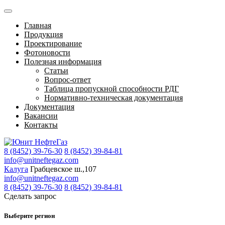
Главная
Продукция
Проектирование
Фотоновости
Полезная информация
Статьи
Вопрос-ответ
Таблица пропускной способности РДГ
Нормативно-техническая документация
Документация
Вакансии
Контакты
8 (8452) 39-76-30
8 (8452) 39-84-81
info@unitneftegaz.com
Калуга
Грабцевское ш.,107
info@unitneftegaz.com
8 (8452) 39-76-30
8 (8452) 39-84-81
Сделать запрос
Выберите регион