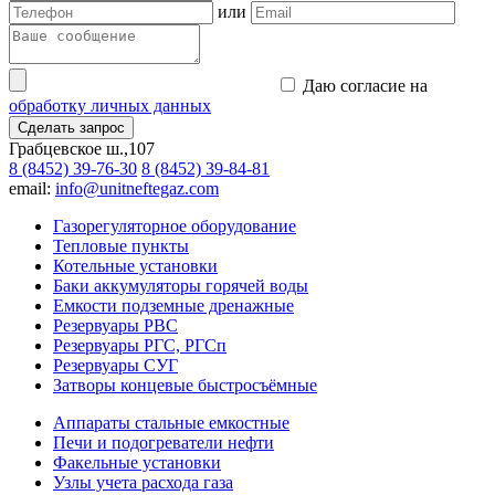
или
Даю согласие на
обработку личных данных
Сделать запрос
Грабцевское ш.,107
8 (8452) 39-76-30
8 (8452) 39-84-81
email:
info@unitneftegaz.com
Газорегуляторное оборудование
Тепловые пункты
Котельные установки
Баки аккумуляторы горячей воды
Емкости подземные дренажные
Резервуары РВС
Резервуары РГС, РГСп
Резервуары СУГ
Затворы концевые быстросъёмные
Аппараты стальные емкостные
Печи и подогреватели нефти
Факельные установки
Узлы учета расхода газа