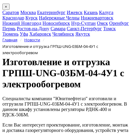
×
Саратов
Москва
Екатеринбург
Ижевск
Казань
Калуга
Краснодар
Курск
Набережные Челны
Нижневартовск
Нижний Новгород
Новосибирск
Нур-Султан
Омск
Оренбург
Пермь
Ростов-на-Дону
Самара
Санкт-Петербург
Томск
Тюмень
Уфа
Хабаровск
Челябинск
Якутск
Главная
Новости
/
/
Изготовление и отгрузка ГРПШ-UNG-03БМ-04-4У1 с
электрообогревом
Изготовление и отгрузка
ГРПШ-UNG-03БМ-04-4У1 с
электрообогревом
Специалисты компании "Юнитнефтегаз" изготовили и
отгрузили ГРПШ-UNG-03БМ-04-4У1 с электрообогревом. В
данном шкафу установлены регуляторы РДНК-400 и
РДСК-50БМ.
Если Вас интересует проектирование, изготовление, монтаж
и доставка газорегуляторного оборудования, устройств учета