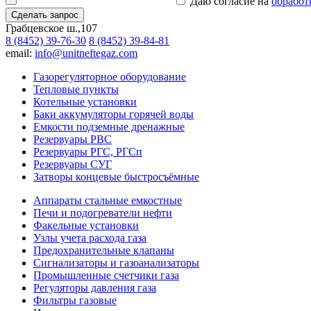
Даю согласие на
обработ
Сделать запрос
Грабцевское ш.,107
8 (8452) 39-76-30
8 (8452) 39-84-81
email:
info@unitneftegaz.com
Газорегуляторное оборудование
Тепловые пункты
Котельные установки
Баки аккумуляторы горячей воды
Емкости подземные дренажные
Резервуары РВС
Резервуары РГС, РГСп
Резервуары СУГ
Затворы концевые быстросъёмные
Аппараты стальные емкостные
Печи и подогреватели нефти
Факельные установки
Узлы учета расхода газа
Предохранительные клапаны
Сигнализаторы и газоанализаторы
Промышленные счетчики газа
Регуляторы давления газа
Фильтры газовые