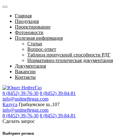
Главная
Продукция
Проектирование
Фотоновости
Полезная информация
Статьи
Вопрос-ответ
Таблица пропускной способности РДГ
Нормативно-техническая документация
Документация
Вакансии
Контакты
8 (8452) 39-76-30
8 (8452) 39-84-81
info@unitneftegaz.com
Калуга
Грабцевское ш.,107
info@unitneftegaz.com
8 (8452) 39-76-30
8 (8452) 39-84-81
Сделать запрос
Выберите регион