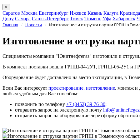
×
Саратов
Москва
Екатеринбург
Ижевск
Казань
Калуга
Краснода
Дону
Самара
Санкт-Петербург
Томск
Тюмень
Уфа
Хабаровск
Ч
Главная
Новости
Изготовление и отгрузка партии ГРПШ в Тюм
/
/
Изготовление и отгрузка па
Специалисты компании "Юнитнефтегаз" изготовили и отгрузи
В комплект поставки вошли ГРПШ-04-2У1, ГРПШ-05-2У1 и Г
Оборудование будет доставлено на место эксплуатации, в Тюм
Если Вас интересует
проектирование
,
изготовление
, монтаж и
любым удобным для Вас способом:
позвонить по телефону
+7 (8452) 39-76-30;
отправить запрос на электронную почту
info@unitneftega
отправить запрос на оборудование через форму обратной 