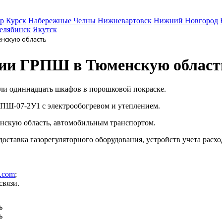
р
Курск
Набережные Челны
Нижневартовск
Нижний Новгород
елябинск
Якутск
енскую область
ртии ГРПШ в Тюменскую област
ли одиннадцать шкафов в порошковой покраске.
РПШ-07-2У1
с электрообогревом и утеплением.
енскую область, автомобильным транспортом.
 доставка газорегуляторного оборудования, устройств учета расх
z.com
;
связи.