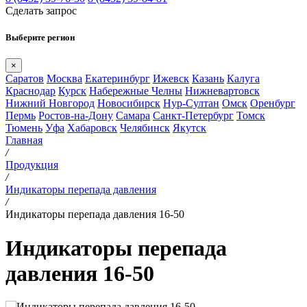
Сделать запрос
Выберите регион
×
Саратов
Москва
Екатеринбург
Ижевск
Казань
Калуга
Краснодар
Курск
Набережные Челны
Нижневартовск
Нижний Новгород
Новосибирск
Нур-Султан
Омск
Оренбург
Пермь
Ростов-на-Дону
Самара
Санкт-Петербург
Томск
Тюмень
Уфа
Хабаровск
Челябинск
Якутск
Главная
/
Продукция
/
Индикаторы перепада давления
/
Индикаторы перепада давления 16-50
Индикаторы перепада
давления 16-50