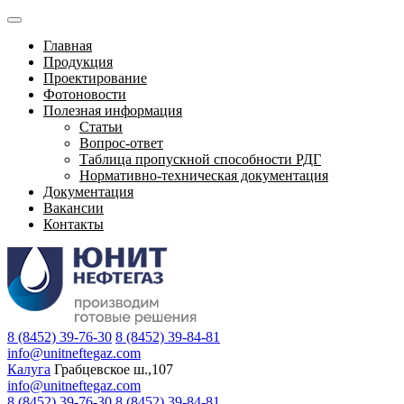
Главная
Продукция
Проектирование
Фотоновости
Полезная информация
Статьи
Вопрос-ответ
Таблица пропускной способности РДГ
Нормативно-техническая документация
Документация
Вакансии
Контакты
8 (8452) 39-76-30
8 (8452) 39-84-81
info@unitneftegaz.com
Калуга
Грабцевское ш.,107
info@unitneftegaz.com
8 (8452) 39-76-30
8 (8452) 39-84-81