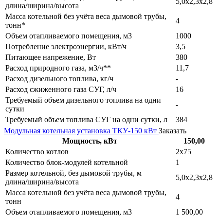
5,0х2,3х2,8
длина/ширина/высота
Масса котельной без учёта веса дымовой трубы,
4
тонн*
Объем отапливаемого помещения, м3
1000
Потребление электроэнергии, кВт/ч
3,5
Питающее напрежение, Вт
380
Расход природного газа, м3/ч**
11,7
Расход дизельного топлива, кг/ч
-
Расход сжиженного газа СУГ, л/ч
16
Требуемый объем дизельного топлива на одни
-
сутки
Требуемый объем топлива СУГ на одни сутки, л
384
Модульная котельная установка ТКУ-150 кВт
Заказать
Мощность, кВт
150,00
Количество котлов
2х75
Количество блок-модулей котельной
1
Размер котельной, без дымовой трубы, м
5,0х2,3х2,8
длина/ширина/высота
Масса котельной без учёта веса дымовой трубы,
4
тонн
Объем отапливаемого помещения, м3
1 500,00