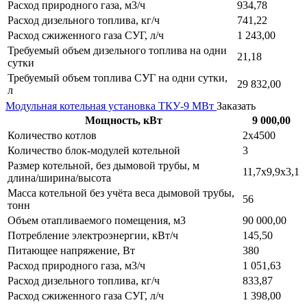
Расход природного газа, м3/ч
934,78
Расход дизельного топлива, кг/ч
741,22
Расход сжиженного газа СУГ, л/ч
1 243,00
Требуемый объем дизельного топлива на одни
21,18
сутки
Требуемый объем топлива СУГ на одни сутки,
29 832,00
л
Модульная котельная установка ТКУ-9 МВт
Заказать
Мощность, кВт
9 000,00
Количество котлов
2х4500
Количество блок-модулей котельной
3
Размер котельной, без дымовой трубы, м
11,7х9,9х3,1
длина/ширина/высота
Масса котельной без учёта веса дымовой трубы,
56
тонн
Объем отапливаемого помещения, м3
90 000,00
Потребление электроэнергии, кВт/ч
145,50
Питающее напряжение, Вт
380
Расход природного газа, м3/ч
1 051,63
Расход дизельного топлива, кг/ч
833,87
Расход сжиженного газа СУГ, л/ч
1 398,00