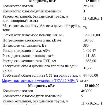
Мощность, кВт
12 000,00
Количество котлов
2х6000
Количество блок-модулей котельной
3
Размер котельной, без дымовой трубы, м
11,7х9,9х3,1
длина/ширина/высота
Масса котельной без учёта веса дымовой трубы,
78
тонн
Объем отапливаемого помещения, м3
120 000,00
Потребление электроэнергии, кВт/ч
198,00
Питающее напряжение, Вт
380
Расход природного газа, м3/ч
1 402,17
Расход дизельного топлива, кг/ч
1 111,83
Расход сжиженного газа СУГ, л/ч
1 865,00
Требуемый объем дизельного топлива на одни
31,77
сутки
Требуемый объем топлива СУГ на одни сутки, л
44 760,00
Модульная котельная установка ТКУ-12 МВт
Заказать
Мощность, кВт
12 000,00
Количество котлов
4х3000
Количество блок-модулей котельной
5
Размер котельной, без дымовой трубы, м
11,7х16,5х3,1