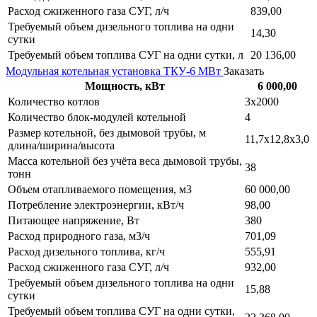
Расход сжиженного газа СУГ, л/ч
839,00
Требуемый объем дизельного топлива на одни
14,30
сутки
Требуемый объем топлива СУГ на одни сутки, л
20 136,00
Модульная котельная установка ТКУ-6 МВт
Заказать
Мощность, кВт
6 000,00
Количество котлов
3х2000
Количество блок-модулей котельной
4
Размер котельной, без дымовой трубы, м
11,7х12,8х3,0
длина/ширина/высота
Масса котельной без учёта веса дымовой трубы,
38
тонн
Объем отапливаемого помещения, м3
60 000,00
Потребление электроэнергии, кВт/ч
98,00
Питающее напряжение, Вт
380
Расход природного газа, м3/ч
701,09
Расход дизельного топлива, кг/ч
555,91
Расход сжиженного газа СУГ, л/ч
932,00
Требуемый объем дизельного топлива на одни
15,88
сутки
Требуемый объем топлива СУГ на одни сутки,