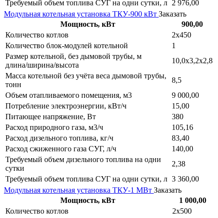
Требуемый объем топлива СУГ на одни сутки, л
2 976,00
Модульная котельная установка ТКУ-900 кВт
Заказать
Мощность, кВт
900,00
Количество котлов
2х450
Количество блок-модулей котельной
1
Размер котельной, без дымовой трубы, м
10,0х3,2х2,8
длина/ширина/высота
Масса котельной без учёта веса дымовой трубы,
8,5
тонн
Объем отапливаемого помещения, м3
9 000,00
Потребление электроэнергии, кВт/ч
15,00
Питающее напряжение, Вт
380
Расход природного газа, м3/ч
105,16
Расход дизельного топлива, кг/ч
83,40
Расход сжиженного газа СУГ, л/ч
140,00
Требуемый объем дизельного топлива на одни
2,38
сутки
Требуемый объем топлива СУГ на одни сутки, л
3 360,00
Модульная котельная установка ТКУ-1 МВт
Заказать
Мощность, кВт
1 000,00
Количество котлов
2х500