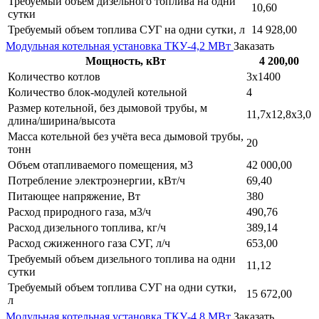
Требуемый объем дизельного топлива на одни
10,60
сутки
Требуемый объем топлива СУГ на одни сутки, л
14 928,00
Модульная котельная установка ТКУ-4,2 МВт
Заказать
Мощность, кВт
4 200,00
Количество котлов
3х1400
Количество блок-модулей котельной
4
Размер котельной, без дымовой трубы, м
11,7х12,8х3,0
длина/ширина/высота
Масса котельной без учёта веса дымовой трубы,
20
тонн
Объем отапливаемого помещения, м3
42 000,00
Потребление электроэнергии, кВт/ч
69,40
Питающее напряжение, Вт
380
Расход природного газа, м3/ч
490,76
Расход дизельного топлива, кг/ч
389,14
Расход сжиженного газа СУГ, л/ч
653,00
Требуемый объем дизельного топлива на одни
11,12
сутки
Требуемый объем топлива СУГ на одни сутки,
15 672,00
л
Модульная котельная установка ТКУ-4,8 МВт
Заказать