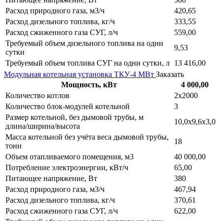
Расход природного газа, м3/ч
420,65
Расход дизельного топлива, кг/ч
333,55
Расход сжиженного газа СУГ, л/ч
559,00
Требуемый объем дизельного топлива на одни
9,53
сутки
Требуемый объем топлива СУГ на одни сутки, л
13 416,00
Модульная котельная установка ТКУ-4 МВт
Заказать
Мощность, кВт
4 000,00
Количество котлов
2х2000
Количество блок-модулей котельной
3
Размер котельной, без дымовой трубы, м
10,0х9,6х3,0
длина/ширина/высота
Масса котельной без учёта веса дымовой трубы,
18
тонн
Объем отапливаемого помещения, м3
40 000,00
Потребление электроэнергии, кВт/ч
65,00
Питающее напряжение, Вт
380
Расход природного газа, м3/ч
467,94
Расход дизельного топлива, кг/ч
370,61
Расход сжиженного газа СУГ, л/ч
622,00