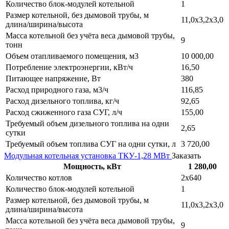
Количество блок-модулей котельной
1
Размер котельной, без дымовой трубы, м
11,0х3,2х3,0
длина/ширина/высота
Масса котельной без учёта веса дымовой трубы,
9
тонн
Объем отапливаемого помещения, м3
10 000,00
Потребление электроэнергии, кВт/ч
16,50
Питающее напряжение, Вт
380
Расход природного газа, м3/ч
116,85
Расход дизельного топлива, кг/ч
92,65
Расход сжиженного газа СУГ, л/ч
155,00
Требуемый объем дизельного топлива на одни
2,65
сутки
Требуемый объем топлива СУГ на одни сутки, л
3 720,00
Модульная котельная установка ТКУ-1,28 МВт
Заказать
Мощность, кВт
1 280,00
Количество котлов
2х640
Количество блок-модулей котельной
1
Размер котельной, без дымовой трубы, м
11,0х3,2х3,0
длина/ширина/высота
Масса котельной без учёта веса дымовой трубы,
9