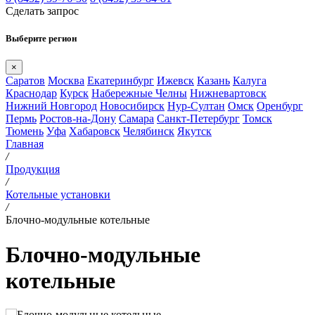
Сделать запрос
Выберите регион
×
Саратов
Москва
Екатеринбург
Ижевск
Казань
Калуга
Краснодар
Курск
Набережные Челны
Нижневартовск
Нижний Новгород
Новосибирск
Нур-Султан
Омск
Оренбург
Пермь
Ростов-на-Дону
Самара
Санкт-Петербург
Томск
Тюмень
Уфа
Хабаровск
Челябинск
Якутск
Главная
/
Продукция
/
Котельные установки
/
Блочно-модульные котельные
Блочно-модульные
котельные