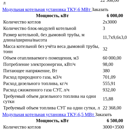
22 368,00
л
Модульная котельная установка ТКУ-6 МВт
Заказать
Мощность, кВт
6 000,00
Количество котлов
2х3000
Количество блок-модулей котельной
3
Размер котельной, без дымовой трубы, м
11,7х9,6х3,0
длина/ширина/высота
Масса котельной без учёта веса дымовой трубы,
32
тонн
Объем отапливаемого помещения, м3
60 000,00
Потребление электроэнергии, кВт/ч
98,00
Питающее напряжение, Вт
380
Расход природного газа, м3/ч
701,09
Расход дизельного топлива, кг/ч
555,91
Расход сжиженного газа СУГ, л/ч
932,00
Требуемый объем дизельного топлива на одни
15,88
сутки
Требуемый объем топлива СУГ на одни сутки, л
22 368,00
Модульная котельная установка ТКУ-6,5 МВт
Заказать
Мощность, кВт
6 500,00
Количество котлов
3000+3500