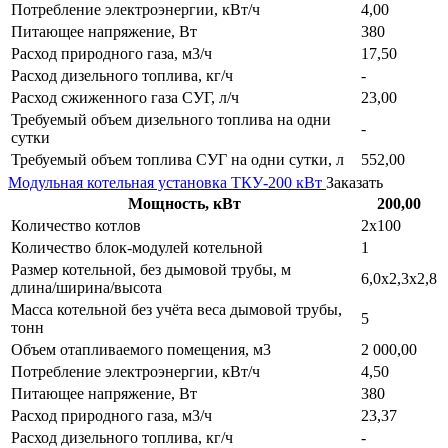
Потребление электроэнергии, кВт/ч
4,00
Питающее напряжение, Вт
380
Расход природного газа, м3/ч
17,50
Расход дизельного топлива, кг/ч
-
Расход сжиженного газа СУГ, л/ч
23,00
Требуемый объем дизельного топлива на одни
-
сутки
Требуемый объем топлива СУГ на одни сутки, л
552,00
Модульная котельная установка ТКУ-200 кВт
Заказать
Мощность, кВт
200,00
Количество котлов
2х100
Количество блок-модулей котельной
1
Размер котельной, без дымовой трубы, м
6,0х2,3х2,8
длина/ширина/высота
Масса котельной без учёта веса дымовой трубы,
5
тонн
Объем отапливаемого помещения, м3
2 000,00
Потребление электроэнергии, кВт/ч
4,50
Питающее напряжение, Вт
380
Расход природного газа, м3/ч
23,37
Расход дизельного топлива, кг/ч
-