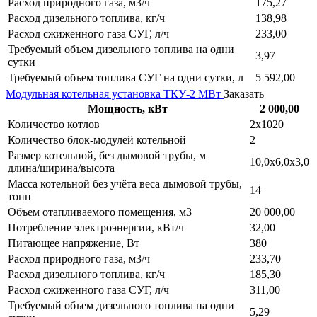
Расход природного газа, м3/ч
175,27
Расход дизельного топлива, кг/ч
138,98
Расход сжиженного газа СУГ, л/ч
233,00
Требуемый объем дизельного топлива на одни
3,97
сутки
Требуемый объем топлива СУГ на одни сутки, л
5 592,00
Модульная котельная установка ТКУ-2 МВт
Заказать
Мощность, кВт
2 000,00
Количество котлов
2х1020
Количество блок-модулей котельной
2
Размер котельной, без дымовой трубы, м
10,0х6,0х3,0
длина/ширина/высота
Масса котельной без учёта веса дымовой трубы,
14
тонн
Объем отапливаемого помещения, м3
20 000,00
Потребление электроэнергии, кВт/ч
32,00
Питающее напряжение, Вт
380
Расход природного газа, м3/ч
233,70
Расход дизельного топлива, кг/ч
185,30
Расход сжиженного газа СУГ, л/ч
311,00
Требуемый объем дизельного топлива на одни
5,29