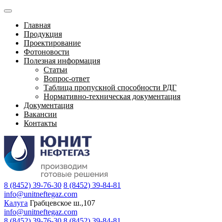
Главная
Продукция
Проектирование
Фотоновости
Полезная информация
Статьи
Вопрос-ответ
Таблица пропускной способности РДГ
Нормативно-техническая документация
Документация
Вакансии
Контакты
8 (8452) 39-76-30
8 (8452) 39-84-81
info@unitneftegaz.com
Калуга
Грабцевское ш.,107
info@unitneftegaz.com
8 (8452) 39-76-30
8 (8452) 39-84-81