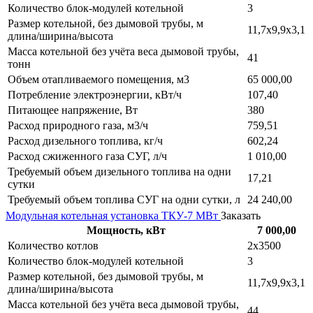
Количество блок-модулей котельной
3
Размер котельной, без дымовой трубы, м
11,7х9,9х3,1
длина/ширина/высота
Масса котельной без учёта веса дымовой трубы,
41
тонн
Объем отапливаемого помещения, м3
65 000,00
Потребление электроэнергии, кВт/ч
107,40
Питающее напряжение, Вт
380
Расход природного газа, м3/ч
759,51
Расход дизельного топлива, кг/ч
602,24
Расход сжиженного газа СУГ, л/ч
1 010,00
Требуемый объем дизельного топлива на одни
17,21
сутки
Требуемый объем топлива СУГ на одни сутки, л
24 240,00
Модульная котельная установка ТКУ-7 МВт
Заказать
Мощность, кВт
7 000,00
Количество котлов
2х3500
Количество блок-модулей котельной
3
Размер котельной, без дымовой трубы, м
11,7х9,9х3,1
длина/ширина/высота
Масса котельной без учёта веса дымовой трубы,
44