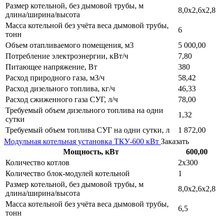
Размер котельной, без дымовой трубы, м
8,0х2,6х2,8
длина/ширина/высота
Масса котельной без учёта веса дымовой трубы,
6
тонн
Объем отапливаемого помещения, м3
5 000,00
Потребление электроэнергии, кВт/ч
7,80
Питающее напряжение, Вт
380
Расход природного газа, м3/ч
58,42
Расход дизельного топлива, кг/ч
46,33
Расход сжиженного газа СУГ, л/ч
78,00
Требуемый объем дизельного топлива на одни
1,32
сутки
Требуемый объем топлива СУГ на одни сутки, л
1 872,00
Модульная котельная установка ТКУ-600 кВт
Заказать
Мощность, кВт
600,00
Количество котлов
2х300
Количество блок-модулей котельной
1
Размер котельной, без дымовой трубы, м
8,0х2,6х2,8
длина/ширина/высота
Масса котельной без учёта веса дымовой трубы,
6,5
тонн