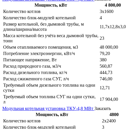
Мощность, кВт
4 800,00
Количество котлов
3х1600
Количество блок-модулей котельной
4
Размер котельной, без дымовой трубы, м
11,7х12,8х3,0
длина/ширина/высота
Масса котельной без учёта веса дымовой трубы,
23
тонн
Объем отапливаемого помещения, м3
48 000,00
Потребление электроэнергии, кВт/ч
79,20
Питающее напряжение, Вт
380
Расход природного газа, м3/ч
560,87
Расход дизельного топлива, кг/ч
444,73
Расход сжиженного газа СУГ, л/ч
746,00
Требуемый объем дизельного топлива на одни
12,71
сутки
Требуемый объем топлива СУГ на одни сутки,
17 904,00
л
Модульная котельная установка ТКУ-4,8 МВт
Заказать
Мощность, кВт
4800
Количество котлов
2х2400
Количество блок-модулей котельной
3