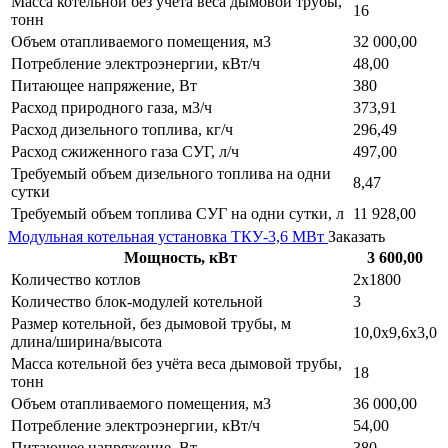
Масса котельной без учёта веса дымовой трубы,
16
тонн
Объем отапливаемого помещения, м3
32 000,00
Потребление электроэнергии, кВт/ч
48,00
Питающее напряжение, Вт
380
Расход природного газа, м3/ч
373,91
Расход дизельного топлива, кг/ч
296,49
Расход сжиженного газа СУГ, л/ч
497,00
Требуемый объем дизельного топлива на одни
8,47
сутки
Требуемый объем топлива СУГ на одни сутки, л
11 928,00
Модульная котельная установка ТКУ-3,6 МВт
Заказать
Мощность, кВт
3 600,00
Количество котлов
2х1800
Количество блок-модулей котельной
3
Размер котельной, без дымовой трубы, м
10,0х9,6х3,0
длина/ширина/высота
Масса котельной без учёта веса дымовой трубы,
18
тонн
Объем отапливаемого помещения, м3
36 000,00
Потребление электроэнергии, кВт/ч
54,00
Питающее напряжение, Вт
380