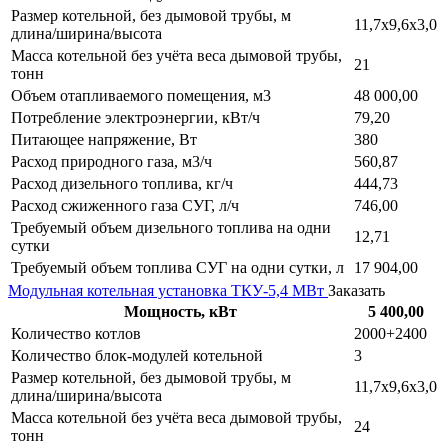
Размер котельной, без дымовой трубы, м
11,7х9,6х3,0
длина/ширина/высота
Масса котельной без учёта веса дымовой трубы,
21
тонн
Объем отапливаемого помещения, м3
48 000,00
Потребление электроэнергии, кВт/ч
79,20
Питающее напряжение, Вт
380
Расход природного газа, м3/ч
560,87
Расход дизельного топлива, кг/ч
444,73
Расход сжиженного газа СУГ, л/ч
746,00
Требуемый объем дизельного топлива на одни
12,71
сутки
Требуемый объем топлива СУГ на одни сутки, л
17 904,00
Модульная котельная установка ТКУ-5,4 МВт
Заказать
Мощность, кВт
5 400,00
Количество котлов
2000+2400
Количество блок-модулей котельной
3
Размер котельной, без дымовой трубы, м
11,7х9,6х3,0
длина/ширина/высота
Масса котельной без учёта веса дымовой трубы,
24
тонн