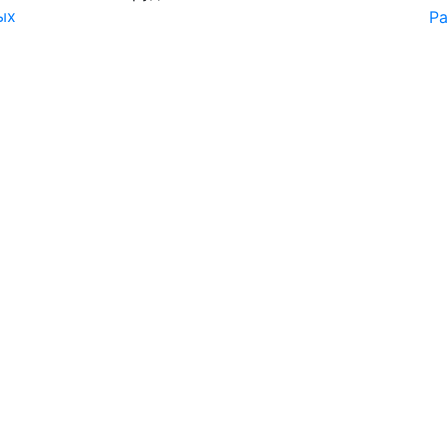
ых
Ра