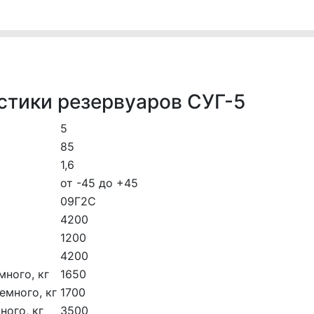
стики резервуаров СУГ-5
5
85
1,6
от -45 до +45
09Г2С
4200
1200
4200
много, кг
1650
емного, кг
1700
ного, кг
3500