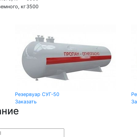
емного, кг
3500
Резервуар СУГ-50
Ре
Заказать
За
ание